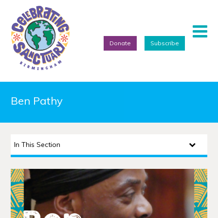
Donate
Subscribe
Home
Ben Pathy
About
Events
In This Section
Artists
Projects
Featured Artists
Refugee Week Festival 2026
We Are Birmingham 2022